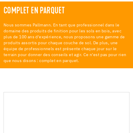
COMPLET EN PARQUET
Nous sommes Pallmann. En tant que professionnel dans le
domaine des produits de finition pour les sols en bois, avec
plus de 100 ans d'expérience, nous proposons une gamme de
produits assortis pour chaque couche de sol. De plus, une
équipe de professionnels est présente chaque jour sur le
terrain pour donner des conseils et agir. Ce n'est pas pour rien
que nous disons : complet en parquet.