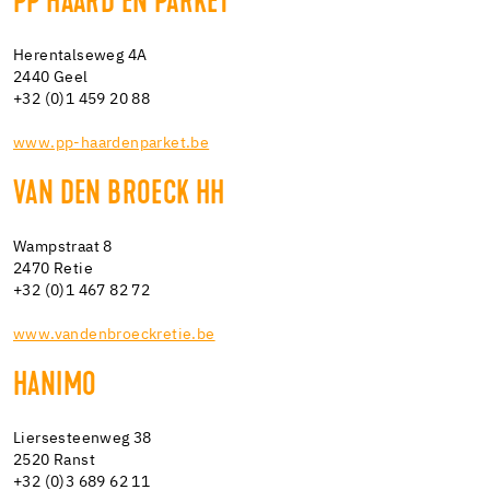
PP HAARD EN PARKET
Herentalseweg 4A
2440 Geel
+32 (0)1 459 20 88
www.pp-haardenparket.be
VAN DEN BROECK HH
Wampstraat 8
2470 Retie
+32 (0)1 467 82 72
www.vandenbroeckretie.be
HANIMO
Liersesteenweg 38
2520 Ranst
+32 (0)3 689 62 11