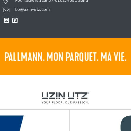
Poortakkerstraat 37/0102, 9051 Gand
be@uzin-utz.com
PALLMANN. MON PARQUET. MA VIE.