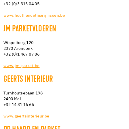
+32 (0)3 315 04 05
www.houthandelmarijnissen.be
JM PARKETVLOEREN
Wippelberg 120
2370 Arendonk
+32 (0)1 467 87 86
www.jm-parket.be
GEERTS INTERIEUR
Turnhoutsebaan 198
2400 Mol
+32 14 31 16 65
www.geertsinterieur.be