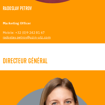
RADOSLAV PETROV
Marketing Officer
Mobile: +32 (0)9 242 81 67
radoslav.petrov@uzin-utz.com
DIRECTEUR GÉNÉRAL