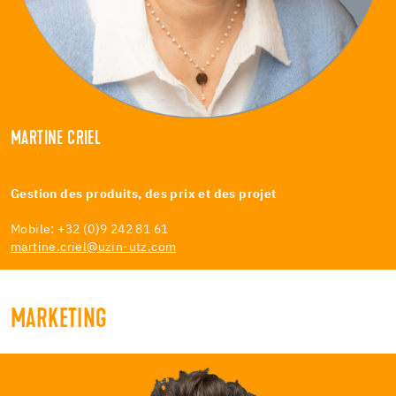
MARTINE CRIEL
Gestion des produits, des prix et des projet
Mobile: +32 (0)9 242 81 61
martine.criel@uzin-utz.com
MARKETING