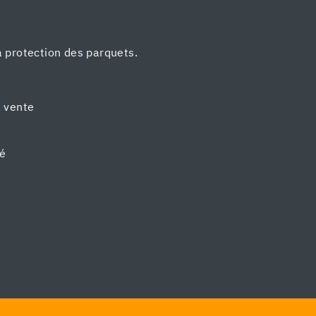
a protection des parquets.
e vente
té